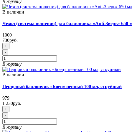
В корзину
В наличии
Чехол (система ношения) для баллончика «Anti-Зверь» 650 
1000
730руб.
+
-
В корзину
В наличии
Перцовый баллончик «Боец» пенный 100 мл, струйный
979
1 230руб.
+
-
В корзину