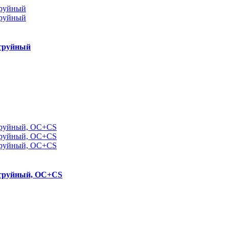
струйный
-струйный, ОC+CS